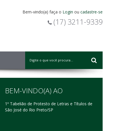
Bem-vindo(a) faça o
Login
ou
cadastre-se
(17) 3211-9339
BEM-VINDO(A) AO
1º Tabelião de Protesto de Letras e Títulos de
São José do Rio Preto/SP