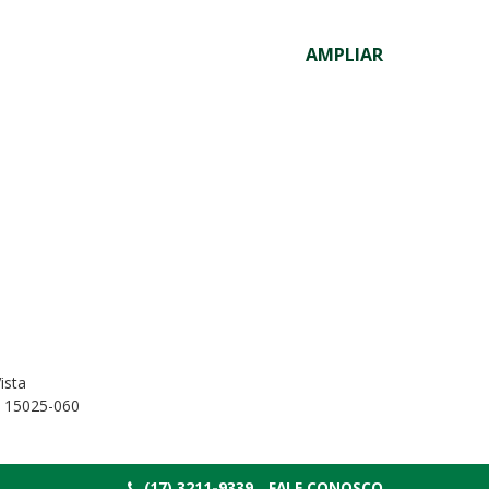
AMPLIAR
ista
P 15025-060
(17) 3211-9339
FALE CONOSCO