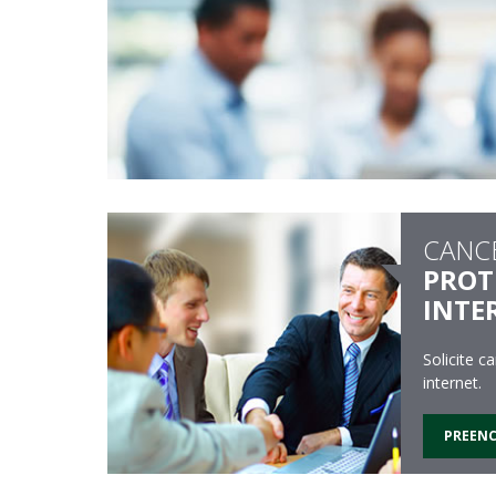
CANC
PROT
INTE
Solicite 
internet.
PREEN