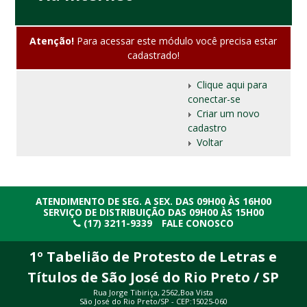
Atenção!
Para acessar este módulo você precisa estar
cadastrado!
Clique aqui para
conectar-se
Criar um novo
cadastro
Voltar
ATENDIMENTO DE SEG. A SEX. DAS 09H00 ÀS 16H00
SERVIÇO DE DISTRIBUIÇÃO DAS 09H00 ÀS 15H00
(17) 3211-9339
FALE CONOSCO
1º Tabelião de Protesto de Letras e
Títulos de São José do Rio Preto / SP
Rua Jorge Tibiriça, 2562,Boa Vista
São José do Rio Preto/SP - CEP:15025-060